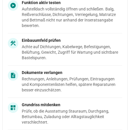
Funktion aktiv testen
play_circle
Aufstelldach vollständig öffnen und schließen. Balg,
Reißverschlüsse, Dichtungen, Verriegelung, Matratze
und Bettmaß nicht nur anhand der Inseratsangabe
bewerten.
Einbauumfeld prüfen
construction
Achte auf Dichtungen, Kabelwege, Befestigungen,
Belüftung, Gewicht, Zugriff für Wartung und sichtbare
Bastelspuren.
Dokumente verlangen
description
Rechnungen, Anleitungen, Prüfungen, Eintragungen
und Komponentenlisten helfen, spätere Reparaturen
besser einzuschätzen.
Grundriss mitdenken
dashboard_customize
Prüfe, ob die Ausstattung Stauraum, Durchgang,
Bettumbau, Zuladung oder Alltagstauglichkeit
verschlechtert.