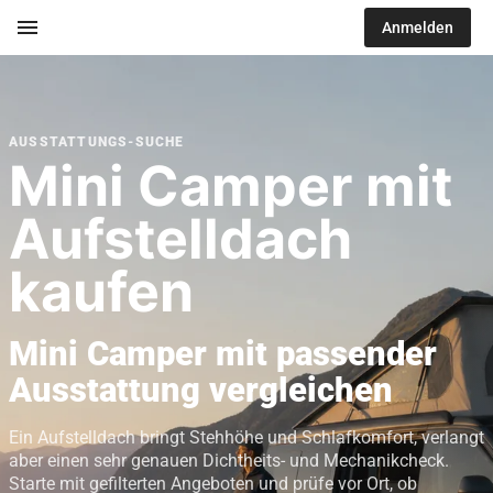
menu
Anmelden
AUSSTATTUNGS-SUCHE
Mini Camper mit
Aufstelldach
kaufen
Mini Camper mit passender
Ausstattung vergleichen
Ein Aufstelldach bringt Stehhöhe und Schlafkomfort, verlangt
aber einen sehr genauen Dichtheits- und Mechanikcheck.
Starte mit gefilterten Angeboten und prüfe vor Ort, ob