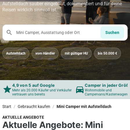
Aufstelldach sauber eingebaut, dokumentiert und für deine
Reisen wirklich sinnvoll ist.
search
Suchen
Aufstelldach
vom Händler
mit gültiger HU
bis 50.000 €
4,9 von 5 auf Google
Camper in jeder Größ
star
directions_car
Mehr als 20.000 Käufer und Verkäufer
Wohnmobile und
vertrauen uns bereits
Campervans/Kastenwagen
Start
/
Gebraucht kaufen
/
Mini Camper mit Aufstelldach
AKTUELLE ANGEBOTE
Aktuelle Angebote: Mini