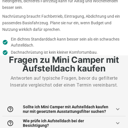
niedrigeres, dichteres Fahrzeug kann für Alltag und Wochenenden
besser sein.
Nachrüstung braucht Fachbetrieb, Eintragung, Abdichtung und ein
passendes Basisfahrzeug. Plane sie nur ein, wenn Budget und
Nutzung wirklich dafür sprechen.
Ein dichtes Standarddach kann besser sein als ein schwaches
check_circle
Aufstelldach.
check_circle
Dachnachrüstung ist kein kleiner Komfortumbau.
Fragen zu Mini Camper mit
Aufstelldach kaufen
Antworten auf typische Fragen, bevor du gefilterte
Inserate vergleichst oder einen Termin vereinbarst.
Sollte ich Mini Camper mit Aufstelldach kaufen
help_outline
keyboard_arrow_down
nur mit gesetztem Ausstattungsfilter suchen?
Wie prüfe ich Aufstelldach bei der
help_outline
keyboard_arrow_down
Besichtigung?