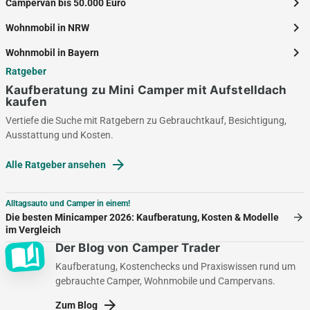
chevron_right
Campervan bis 50.000 Euro
chevron_right
Wohnmobil in NRW
chevron_right
Wohnmobil in Bayern
Ratgeber
Kaufberatung zu Mini Camper mit Aufstelldach
kaufen
Vertiefe die Suche mit Ratgebern zu Gebrauchtkauf, Besichtigung,
Ausstattung und Kosten.
arrow_forward
Alle Ratgeber ansehen
Alltagsauto und Camper in einem!
arrow_forward
Die besten Minicamper 2026: Kaufberatung, Kosten & Modelle
im Vergleich
Der Blog von Camper Trader
auto_stories
Kaufberatung, Kostenchecks und Praxiswissen rund um
gebrauchte Camper, Wohnmobile und Campervans.
arrow_forward
Zum Blog