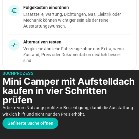
Folgekosten einordnen
euro
Ersatzteile, Wartung, Dichtungen, Gas, Elektrik oder
Mechanik können wichtiger sein als der reine
Ausstattungswunsch.
Alternativen testen
compare_arrows
Vergleiche ähnliche Fahrzeuge ohne das Extra, wenn
Zustand, Preis oder Dokumentation deutlich besser
sind.
SUCHPROZESS
Mini Camper mit Aufstelldach
kaufen in vier Schritten
prüfen
Arbeite vom Nutzungsprofil zur Besichtigung, damit die Ausstattung
wirklich hilft und nicht nur den Preis erhöht.
Gefilterte Suche öffnen