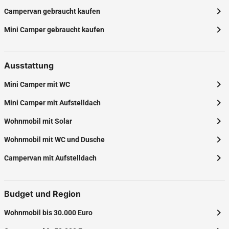
chevron_right
Campervan gebraucht kaufen
chevron_right
Mini Camper gebraucht kaufen
Ausstattung
chevron_right
Mini Camper mit WC
chevron_right
Mini Camper mit Aufstelldach
chevron_right
Wohnmobil mit Solar
chevron_right
Wohnmobil mit WC und Dusche
chevron_right
Campervan mit Aufstelldach
Budget und Region
chevron_right
Wohnmobil bis 30.000 Euro