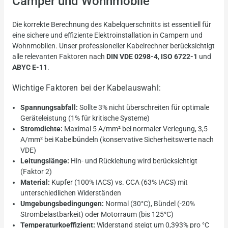
Camper und Wohnmobile
Die korrekte Berechnung des Kabelquerschnitts ist essentiell für
eine sichere und effiziente Elektroinstallation in Campern und
Wohnmobilen. Unser professioneller Kabelrechner berücksichtigt
alle relevanten Faktoren nach
DIN VDE 0298-4
,
ISO 6722-1
und
ABYC E-11
.
Wichtige Faktoren bei der Kabelauswahl:
Spannungsabfall:
Sollte 3% nicht überschreiten für optimale
Geräteleistung (1% für kritische Systeme)
Stromdichte:
Maximal 5 A/mm² bei normaler Verlegung, 3,5
A/mm² bei Kabelbündeln (konservative Sicherheitswerte nach
VDE)
Leitungslänge:
Hin- und Rückleitung wird berücksichtigt
(Faktor 2)
Material:
Kupfer (100% IACS) vs. CCA (63% IACS) mit
unterschiedlichen Widerständen
Umgebungsbedingungen:
Normal (30°C), Bündel (-20%
Strombelastbarkeit) oder Motorraum (bis 125°C)
Temperaturkoeffizient:
Widerstand steigt um 0,393% pro °C