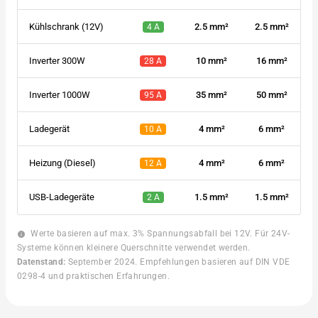
Kühlschrank (12V)
2.5 mm²
2.5 mm²
4 A
Inverter 300W
10 mm²
16 mm²
28 A
Inverter 1000W
35 mm²
50 mm²
95 A
Ladegerät
4 mm²
6 mm²
10 A
Heizung (Diesel)
4 mm²
6 mm²
12 A
USB-Ladegeräte
1.5 mm²
1.5 mm²
2 A
Werte basieren auf max. 3% Spannungsabfall bei 12V. Für 24V-
info
Systeme können kleinere Querschnitte verwendet werden.
Datenstand:
September 2024. Empfehlungen basieren auf DIN VDE
0298-4 und praktischen Erfahrungen.