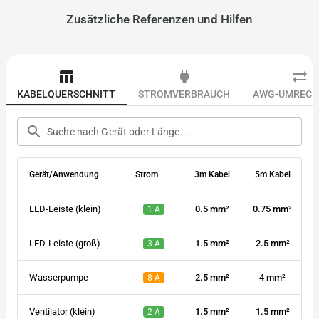
Zusätzliche Referenzen und Hilfen
table_chart
power
sync_alt
KABELQUERSCHNITT
STROMVERBRAUCH
AWG-UMREC
search
Gerät/Anwendung
Strom
3m Kabel
5m Kabel
LED-Leiste (klein)
0.5 mm²
0.75 mm²
1 A
LED-Leiste (groß)
1.5 mm²
2.5 mm²
3 A
Wasserpumpe
2.5 mm²
4 mm²
8 A
Ventilator (klein)
1.5 mm²
1.5 mm²
2 A