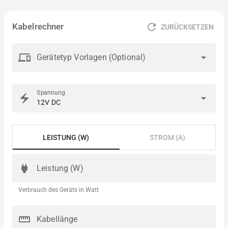
refresh
Kabelrechner
ZURÜCKSETZEN
devices
arrow_drop_down
Gerätetyp Vorlagen (Optional)
Spannung
electric_bolt
arrow_drop_down
12V DC
LEISTUNG (W)
STROM (A)
power
Leistung (W)
Verbrauch des Geräts in Watt
straighten
Kabellänge