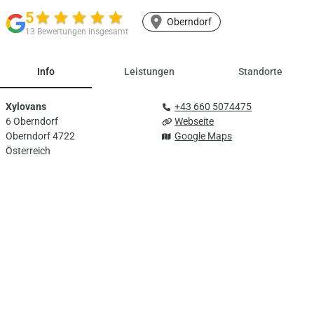
5
star
star
star
star
star
Oberndorf
13 Bewertungen insgesamt
Info
Leistungen
Standorte
Xylovans
+43 660 5074475
6 Oberndorf
Webseite
Oberndorf 4722
Google Maps
Österreich