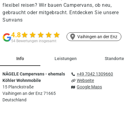
flexibel reisen? Wir bauen Campervans, ob neu,
gebraucht oder mitgebracht. Entdecken Sie unsere
Sunvans
4.8
star
star
star
star
star
Vaihingen an der Enz
54 Bewertungen insgesamt
Info
Leistungen
Standorte
NÄGELE Campervans - ehemals
+49 7042 1309660
Köhler Wohnmobile
Webseite
15 Planckstraße
Google Maps
Vaihingen an der Enz 71665
Deutschland