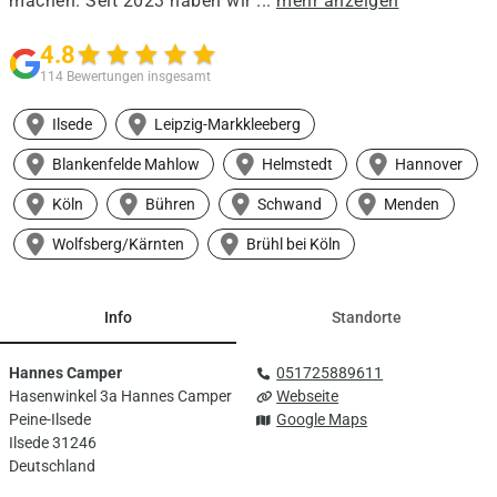
machen. Seit 2023 haben wir ...
mehr anzeigen
4.8
star
star
star
star
star
114 Bewertungen insgesamt
Ilsede
Leipzig-Markkleeberg
Blankenfelde Mahlow
Helmstedt
Hannover
Köln
Bühren
Schwand
Menden
Wolfsberg/Kärnten
Brühl bei Köln
Info
Standorte
Hannes Camper
051725889611
Hasenwinkel 3a Hannes Camper
Webseite
Peine-Ilsede
Google Maps
Ilsede 31246
Deutschland