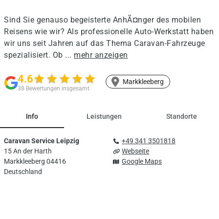
Sind Sie genauso begeisterte AnhÃ¤nger des mobilen
Reisens wie wir? Als professionelle Auto-Werkstatt haben
wir uns seit Jahren auf das Thema Caravan-Fahrzeuge
spezialisiert. Ob ...
mehr anzeigen
4.6
star
star
star
star
star
Markkleeberg
38 Bewertungen insgesamt
Info
Leistungen
Standorte
Caravan Service Leipzig
+49 341 3501818
15 An der Harth
Webseite
Markkleeberg 04416
Google Maps
Deutschland