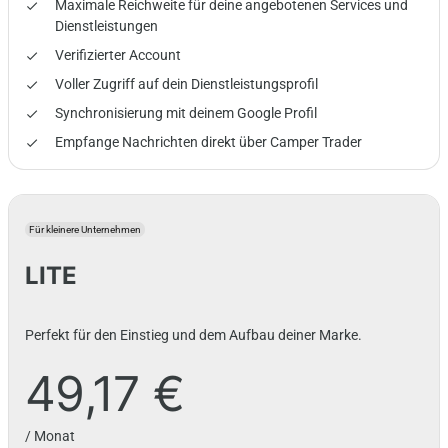
Maximale Reichweite für deine angebotenen Services und
done
Dienstleistungen
Verifizierter Account
done
Voller Zugriff auf dein Dienstleistungsprofil
done
Synchronisierung mit deinem Google Profil
done
Empfange Nachrichten direkt über Camper Trader
done
Für kleinere Unternehmen
LITE
Perfekt für den Einstieg und dem Aufbau deiner Marke.
49,17 €
/ Monat