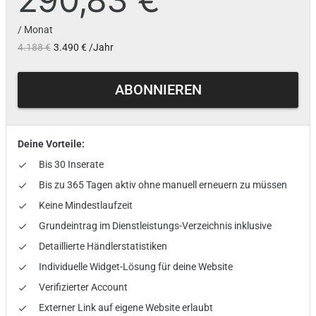
/ Monat
4.188 €
3.490 € /Jahr
ABONNIEREN
Deine Vorteile:
Bis 30 Inserate
done
Bis zu 365 Tagen aktiv ohne manuell erneuern zu müssen
done
Keine Mindestlaufzeit
done
Grundeintrag im Dienstleistungs-Verzeichnis inklusive
done
Detaillierte Händlerstatistiken
done
Individuelle Widget-Lösung für deine Website
done
Verifizierter Account
done
Externer Link auf eigene Website erlaubt
done