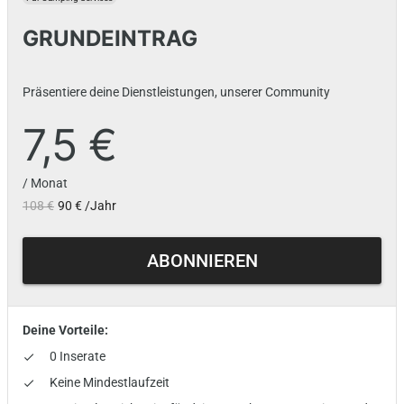
GRUNDEINTRAG
Präsentiere deine Dienstleistungen, unserer Community
7,5 €
/ Monat
108 €
90 € /Jahr
ABONNIEREN
Deine Vorteile:
0 Inserate
done
Keine Mindestlaufzeit
done