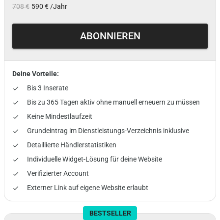
708 €
590 € /Jahr
ABONNIEREN
Deine Vorteile:
Bis 3 Inserate
done
Bis zu 365 Tagen aktiv ohne manuell erneuern zu müssen
done
Keine Mindestlaufzeit
done
Grundeintrag im Dienstleistungs-Verzeichnis inklusive
done
Detaillierte Händlerstatistiken
done
Individuelle Widget-Lösung für deine Website
done
Verifizierter Account
done
Externer Link auf eigene Website erlaubt
done
BESTSELLER