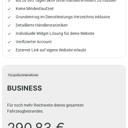
Bis zu 365 Tagen aktiv ohne manuell erneuern zu müssen
done
Keine Mindestlaufzeit
done
Grundeintrag im Dienstleistungs-Verzeichnis inklusive
done
Detaillierte Händlerstatistiken
done
Individuelle Widget-Lösung für deine Website
done
Verifizierter Account
done
Externer Link auf eigene Website erlaubt
done
Für große Unternehmen
BUSINESS
Für noch mehr Reichweite deines gesamten
Fahrzeugbestandes.
290,83 €