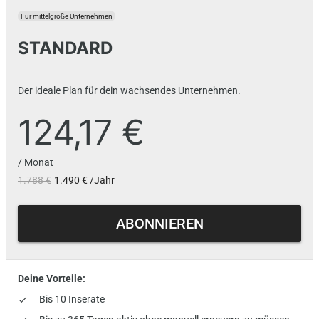
Für mittelgroße Unternehmen
STANDARD
Der ideale Plan für dein wachsendes Unternehmen.
124,17 €
/ Monat
1.788 €
1.490 € /Jahr
ABONNIEREN
Deine Vorteile:
Bis 10 Inserate
done